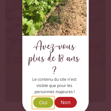
Avez-vous
plus de 18 ans
?
Le contenu du site n'est
visible que pour les
personnes majeures !
Non
Oui
Cuvée l'Inoubliable