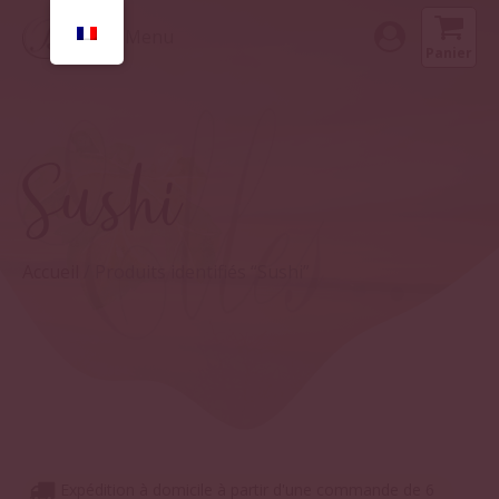
Menu
Panier
Sushi
Accueil
/ Produits identifiés “Sushi”
Expédition à domicile à partir d'une commande de 6