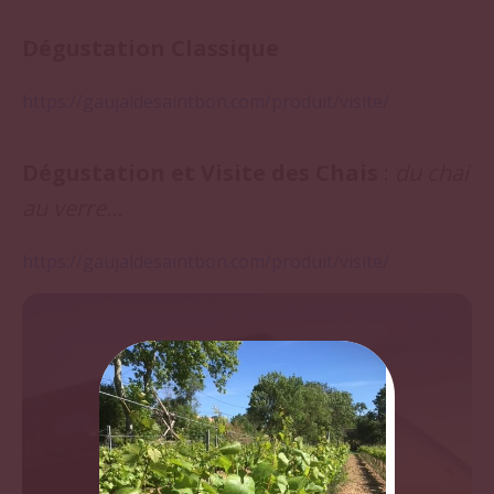
Dégustation Classique
https://gaujaldesaintbon.com/produit/visite
/
Dégustation et Visite des Chais
:
du chai
au verre...
https://gaujaldesaintbon.com/produit/visite/