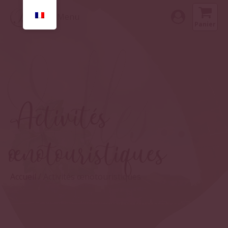
Menu
Panier
Activités
œnotouristiques
Accueil
/ Activités œnotouristiques