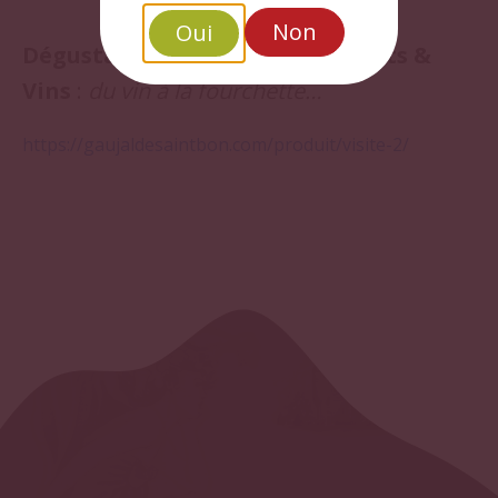
Non
Oui
Dégustation, Visite, Accords Mets &
Vins
:
du vin à la fourchette…
https://gaujaldesaintbon.com/produit/visite-2/