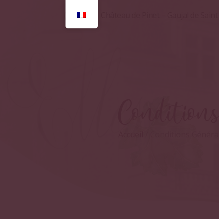
Château de Pinet – Gaujal de Sain
Condition
Accueil
/ Conditions Généra