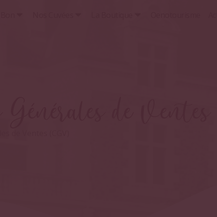
t Bon
Nos Cuvées
La Boutique
Oenotourisme
Ac
s Générales de Vente
les de Ventes (CGV)