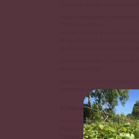
L’acheteur accepte en cliquant sur
Toute commande est considérée com
TTC+ Frais de Port.
Le client recevra un mail de conf
En cas d’absence de réception du
au plus tard dix jours ouvrables
Gaujal de Saint Bon - Château de P
aurait eu un litige.
Gaujal de Saint Bon - Château de P
commande par l’acheteur.
4°) Règlement
*carte bancaire (Visa, Eurocard-Ma
cryptogames de la carte sont tran
*chèque compensable dans une ban