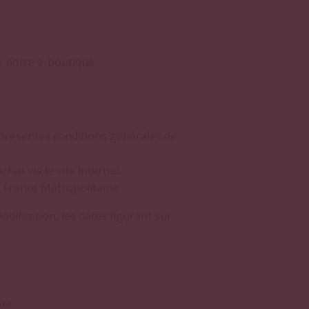
e notre e-boutique.
 présentes conditions générales de
at via le site internet.
s France Métropolitaine.
dification, les dates figurant sur
re.