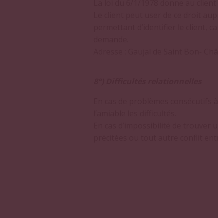
La loi du 6/1/1978 donne au client
Le client peut user de ce droit au
permettant d’identifier le client, c
demande.
Adresse : Gaujal de Saint Bon- Châ
8°) Difficultés relationnelles
En cas de problèmes consécutifs à
l’amiable les difficultés.
En cas d’impossibilité de trouver 
précitées ou tout autre conflit en