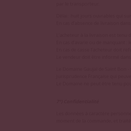
par le transporteur.
Délai : huit jours ouvrables qui s
En cas d’absence de livraison dans
L’acheteur à la livraison est tenu 
En cas d’avarie ou de manquant : le
En cas de casse l’acheteur doit refu
Le vendeur doit être informé dans
Le Domaine Gaujal de Saint Bon - 
Jurisprudence Française qui peuven
Le Domaine ne peut être tenu pour
7°) Confidentialité
Les données à caractère personnel
moment de la commande, et traitée