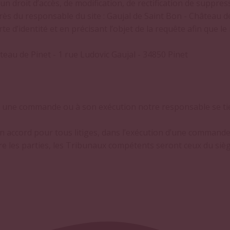
 un droit d’accès, de modification, de rectification de suppr
près du responsable du site : Gaujal de Saint Bon - Château d
arte d’identité et en précisant l’objet de la requête afin que l
teau de Pinet - 1 rue Ludovic Gaujal - 34850 Pinet
 une commande ou à son exécution notre responsable se tie
un accord pour tous litiges, dans l’exécution d’une command
tre les parties, les Tribunaux compétents seront ceux du si