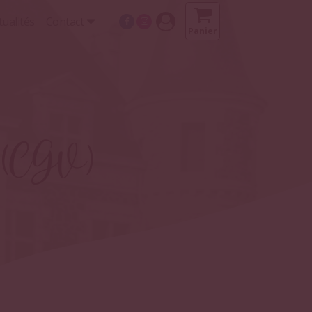
tualités
Contact
Panier
s (CGV)