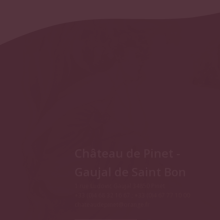
Château de Pinet -
Gaujal de Saint Bon
1 rue Ludovic Gaujal 34850 Pinet
+33 (0)4 68 32 16 67 ; +33 (0)4 67 77 10 00
chateaudepinet@orange.fr