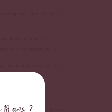
 chèque) de la totalité du prix
utomatiquement annulée.
de d’un client avec lequel il y
paiement intégral du prix de la
os, date d’expiration et
ryptage en vigueur.
 18 ans ?
Saint Bon, accompagné du numéro