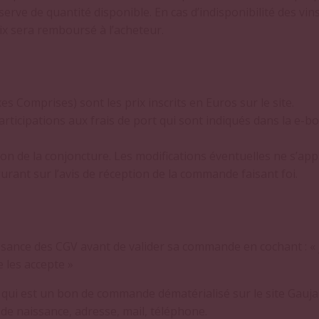
erve de quantité disponible. En cas d’indisponibilité des v
ix sera remboursé à l’acheteur.
s Comprises) sont les prix inscrits en Euros sur le site.
participations aux frais de port qui sont indiqués dans la e-b
on de la conjoncture. Les modifications éventuelles ne s’ap
gurant sur l’avis de réception de la commande faisant foi.
issance des CGV avant de valider sa commande en cochant : « 
e les accepte »
 qui est un bon de commande dématérialisé sur le site Gaujal
e naissance, adresse, mail, téléphone.