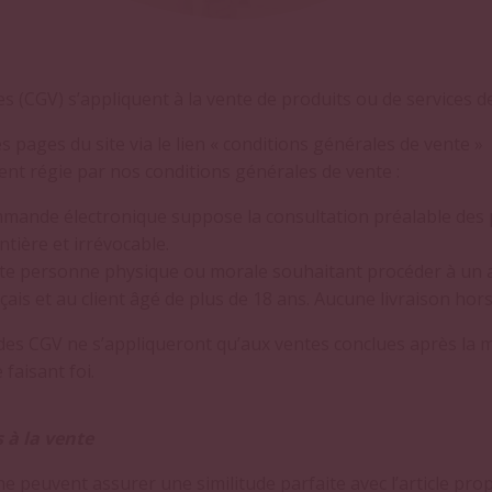
s (CGV) s’appliquent à la vente de produits ou de services d
s pages du site via le lien « conditions générales de vente »
t régie par nos conditions générales de vente :
mmande électronique suppose la consultation préalable des
ntière et irrévocable.
ute personne physique ou morale souhaitant procéder à un ach
çais et au client âgé de plus de 18 ans. Aucune livraison hor
es CGV ne s’appliqueront qu’aux ventes conclues après la mo
faisant foi.
 à la vente
 peuvent assurer une similitude parfaite avec l’article prop