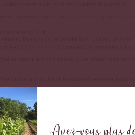
 « valider » après avoir choisi ses modalités de paiement.
me ferme et définitive dès réception du règlement (carte ou
irmation de commande.
 chèque au Domaine Gaujal de Saint Bon - Château de Pinet
 après la réception du bon de commande, la commande est a
inet se réserve le droit d’annuler ou de refuser toute comman
inet détient la propriété de la marchandise vendue jusqu’au 
stercard). Paiement en ligne sécurisée via Strype. Les numér
smis au serveur de télépaiement selon les algorithmes de c
Avez-vous plus de
que française, à l’ordre de Château de Pinet - Gaujal de 