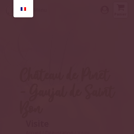
Menu
Panier
Château de Pinet
- Gaujal de Saint
Bon
Visite
Accueil
/
Dégustation
/ Visite