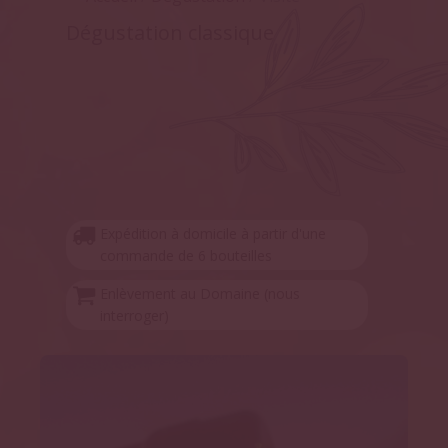
Dégustation classique
Expédition à domicile à partir d'une
commande de 6 bouteilles
Enlèvement au Domaine (nous
interroger)