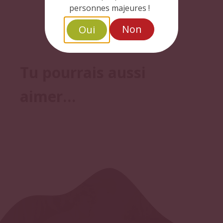
personnes majeures !
Non
Oui
Tu pourrais aussi
aimer…